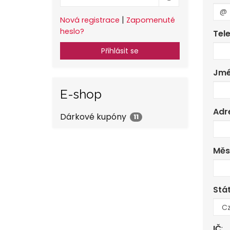
|
Nová registrace
Zapomenuté
heslo?
Tel
Přihlásit se
Jmé
E-shop
Adr
Dárkové kupóny
11
Měs
Stá
IČ
: