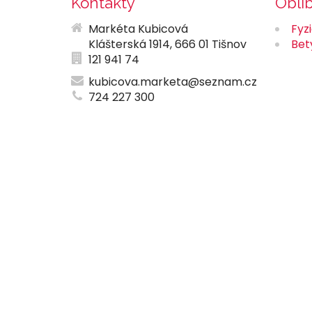
Kontakty
Oblí
Markéta Kubicová
Fyz
Klášterská 1914, 666 01 Tišnov
Bet
121 941 74
kubicova.marketa@seznam.cz
724 227 300