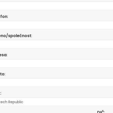
efon
:
no/společnost
:
esa
:
to
:
t
:
DIČ
: