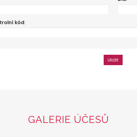
trolní kód
:
Uložit
GALERIE ÚČESŮ