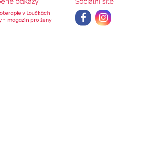
bené odkazy
Sociální sítě
ioterapie v Loučkách
y - magazín pro ženy