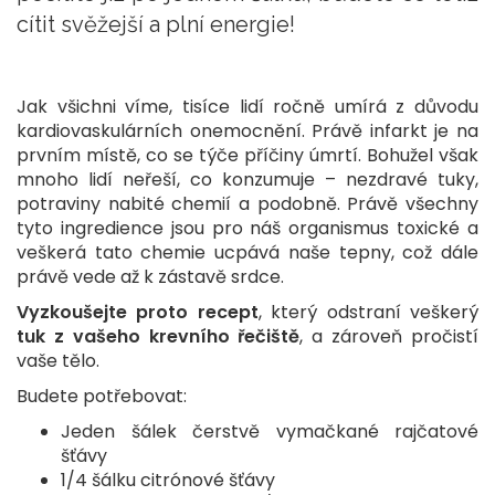
cítit svěžejší a plní energie!
Jak všichni víme, tisíce lidí ročně umírá z důvodu
kardiovaskulárních onemocnění. Právě infarkt je na
prvním místě, co se týče příčiny úmrtí. Bohužel však
mnoho lidí neřeší, co konzumuje – nezdravé tuky,
potraviny nabité chemií a podobně. Právě všechny
tyto ingredience jsou pro náš organismus toxické a
veškerá tato chemie ucpává naše tepny, což dále
právě vede až k zástavě srdce.
Vyzkoušejte proto recept
, který odstraní veškerý
tuk z vašeho krevního řečiště
, a zároveň pročistí
vaše tělo.
Budete potřebovat:
Jeden šálek čerstvě vymačkané rajčatové
šťávy
1/4 šálku citrónové šťávy