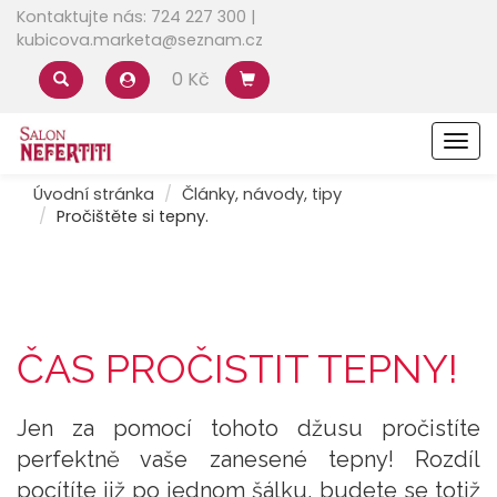
Kontaktujte nás: 724 227 300 |
kubicova.marketa@seznam.cz
0 Kč
Men
Úvodní stránka
Články, návody, tipy
Pročištěte si tepny.
ČAS PROČISTIT TEPNY!
Jen za pomocí tohoto džusu pročistíte
perfektně vaše zanesené tepny! Rozdíl
pocítíte již po jednom šálku, budete se totiž