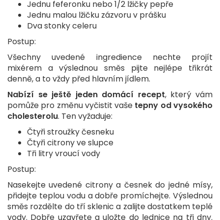
Jednu feferonku nebo 1/2 lžičky pepře
Jednu malou lžičku zázvoru v prášku
Dva stonky celeru
Postup:
Všechny uvedené ingredience nechte projít
mixérem a výslednou směs pijte nejlépe třikrát
denně, a to vždy před hlavním jídlem.
Nabízí se ještě jeden domácí recept
, který vám
pomůže pro změnu vyčistit vaše
tepny od vysokého
cholesterolu
. Ten vyžaduje:
Čtyři stroužky česneku
Čtyři citrony ve slupce
Tři litry vroucí vody
Postup:
Nasekejte uvedené citrony a česnek do jedné mísy,
přidejte teplou vodu a dobře promíchejte. Výslednou
směs rozdělte do tří sklenic a zalijte dostatkem teplé
vody. Dobře uzavřete a uložte do lednice na tři dny.