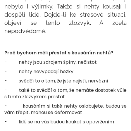
nebylo i výjimky. Takže si nehty kousají i
dospělí lidé. Dojde-li ke stresové situaci,
objeví se tento zlozvyk. A zcela
nepodvědomě.
Proč bychom měli přestat s kousáním nehtů?
- nehty jsou zdrojem špíny, nečistot
- nehty nevypadají hezky
- svědčí to o tom, že jste nejistí, nervózní
- také to svědčí o tom, že nemáte dostatek vůle
s tímto zlozvykem přestat
- kousáním si také nehty oslabujete, budou se
vám třepit, mohou se deformovat
- lidé se na vás budou koukat s opovržením