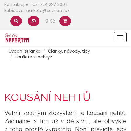
Kontaktujte nás: 724 227 300 |
kubicova.marketa@seznam.cz
0 Kč
Men
Úvodní stránka
Články, návody, tipy
Koušete si nehty?
KOUSÁNÍ NEHTŮ
Velmi špatným zlozvykem je kousání nehtů.
Začínáme s tím už v dětství , ale obvykle
z toho prostě vyrostete. Není pravidla, aby