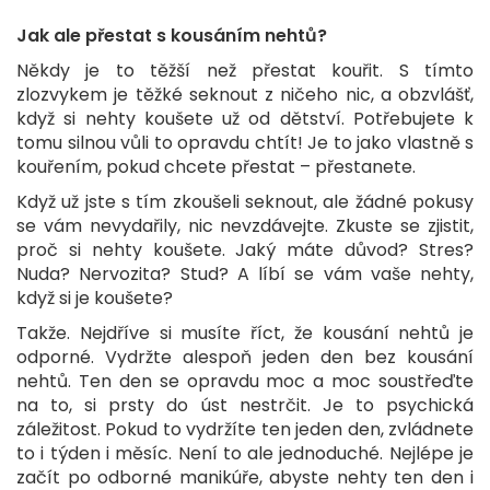
Jak ale přestat s kousáním nehtů?
Někdy je to těžší než přestat kouřit. S tímto
zlozvykem je těžké seknout z ničeho nic, a obzvlášť,
když si nehty koušete už od dětství. Potřebujete k
tomu silnou vůli to opravdu chtít! Je to jako vlastně s
kouřením, pokud chcete přestat – přestanete.
Když už jste s tím zkoušeli seknout, ale žádné pokusy
se vám nevydařily, nic nevzdávejte. Zkuste se zjistit,
proč si nehty koušete. Jaký máte důvod? Stres?
Nuda? Nervozita? Stud? A líbí se vám vaše nehty,
když si je koušete?
Takže. Nejdříve si musíte říct, že kousání nehtů je
odporné. Vydržte alespoň jeden den bez kousání
nehtů. Ten den se opravdu moc a moc soustřeďte
na to, si prsty do úst nestrčit. Je to psychická
záležitost. Pokud to vydržíte ten jeden den, zvládnete
to i týden i měsíc. Není to ale jednoduché. Nejlépe je
začít po odborné manikúře, abyste nehty ten den i