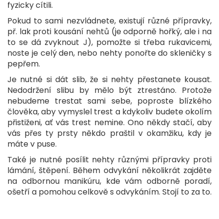
fyzicky cítili.
Pokud to sami nezvládnete, existují různé přípravky,
př. lak proti kousání nehtů (je odporně hořký, ale i na
to se dá zvyknout J), pomožte si třeba rukavicemi,
noste je celý den, nebo nehty ponořte do skleničky s
pepřem.
Je nutné si dát slib, že si nehty přestanete kousat.
Nedodržení slibu by mělo být ztrestáno. Protože
nebudeme trestat sami sebe, poproste blízkého
člověka, aby vymyslel trest a kdykoliv budete okolím
přistiženi, ať vás trest nemine. Ono někdy stačí, aby
vás přes ty prsty někdo praštil v okamžiku, kdy je
máte v puse.
Také je nutné posílit nehty různými přípravky proti
lámání, štěpení. Během odvykání několikrát zajděte
na odbornou manikúru, kde vám odborně poradí,
ošetří a pomohou celkově s odvykáním. Stojí to za to.