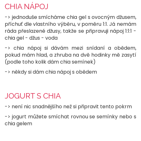
CHIA NÁPOJ
-> jednoduše smícháme chia gel s ovocným džusem,
příchuť dle vlastního výběru, v poměru 1:1. Já nemám
ráda přeslazené džusy, takže se připravuji nápoj 1:1:1 -
chia gel - džus - voda
-> chia nápoj si dávám mezi snídaní a obědem,
pokud mám hlad, a zhruba na dvě hodinky mě zasytí
(podle toho kolik dám chia semínek)
-> někdy si dám chia nápoj s obědem
JOGURT S CHIA
-> není nic snadnějšího než si připravit tento pokrm
-> jogurt můžete smíchat rovnou se semínky nebo s
chia gelem