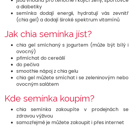
jsou vhodná pro těhotné i kojící ženy, sportovce
a diabetiky
semínka dodají energii, hydratují vás zevnitř
(chia gel) a dodají široké spektrum vitamínů
Jak chia semínka jíst?
chia gel smíchaný s jogurtem (může být bílý i
ovocný)
přimíchat do cereálií
do pečiva
smoothie nápoj z chia gelu
chia gel můžete smíchat i se zeleninovým nebo
ovocným salátem
Kde semínka koupím?
chia semínka zakoupíte v prodejnách se
zdravou výživou
samozřejmě je můžete zakoupit i přes internet