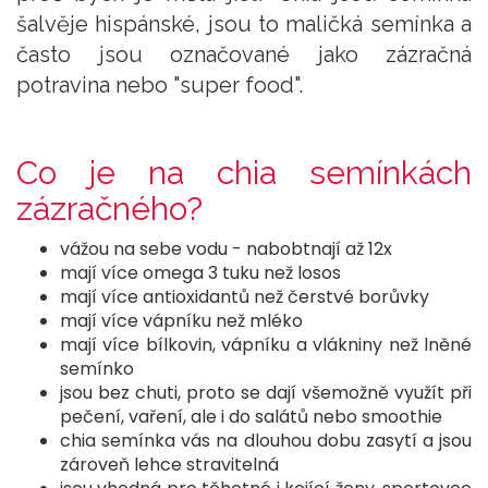
šalvěje hispánské, jsou to maličká semínka a
často jsou označované jako zázračná
potravina nebo "super food".
Co je na chia semínkách
zázračného?
vážou na sebe vodu - nabobtnají až 12x
mají více omega 3 tuku než losos
mají více antioxidantů než čerstvé borůvky
mají více vápníku než mléko
mají více bílkovin, vápníku a vlákniny než lněné
semínko
jsou bez chuti, proto se dají všemožně využít při
pečení, vaření, ale i do salátů nebo smoothie
chia semínka vás na dlouhou dobu zasytí a jsou
zároveň lehce stravitelná