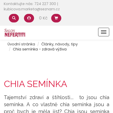
Kontaktujte nás: 724 227 300 |
kubicova.marketa@seznam.cz
0 Kč
Men
Úvodní stránka
Články, návody, tipy
Chia semínka - zdravá výživa
CHIA SEMÍNKA
Tajemství zdraví a štíhlosti... to jsou chia
semínka. A co vlastně chia semínka jsou a
proč bych je měla jíst? Chia jsou semínka