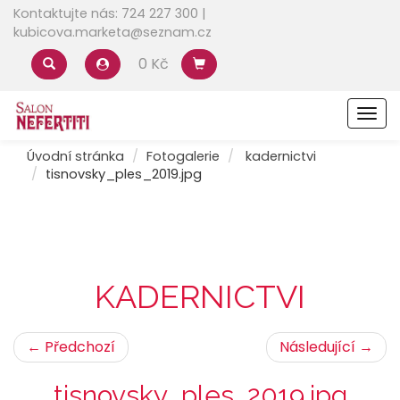
Kontaktujte nás: 724 227 300 |
kubicova.marketa@seznam.cz
0 Kč
Men
Úvodní stránka
Fotogalerie
kadernictvi
tisnovsky_ples_2019.jpg
KADERNICTVI
← Předchozí
Následující →
tisnovsky_ples_2019.jpg