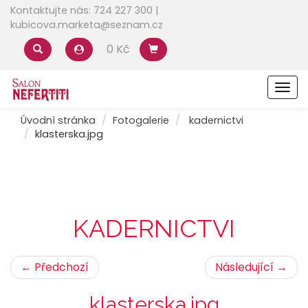
Kontaktujte nás: 724 227 300 |
kubicova.marketa@seznam.cz
0 Kč
Men
Úvodní stránka
Fotogalerie
kadernictvi
klasterska.jpg
KADERNICTVI
← Předchozí
Následující →
klasterska.jpg