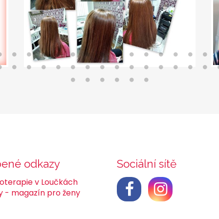
bené odkazy
Sociální sítě
ioterapie v Loučkách
y - magazín pro ženy