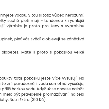
omyjete vodou. S tou si totiž vůbec nerozumí.
elky suché pleti mají – tendence k rychlejší
jší výrobky je proto pro ženy s vyprahlou
pinek, pleť vás svědí a objevují se zánětlivá
 diabetes. Máte-li proto s pokožkou velké
dukty totiž pokožku ještě více vysušují. Na
i to zní paradoxně, i voda samotná vysušuje,
 příliš horkou vodu. Když už se chcete naložit
m mělo být pravidelné promazávaní, na tělo
y, Nutri Extra (310 Kč).