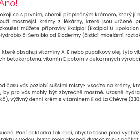
Ano!
ojí se s prvním, chemií přeplněným krémem, který jí naordi
ouží mastnější krémy z lékárny, které jsou určené pro
oušet můžete přípravky Excipial (Excipial U Lipolotion
Hydrabio či Sensibio od Biodermy (čisticí micelární roz
teré obsahují vitamíny A, E nebo pupalkový olej, tyto vita
ojích betakarotenu, vitamín E potom v celozrnných výrobc
od času vás pozlobí suššími místy? Vsaďte na krémy, kte
u, by pro vás mohly být zbytečně mastné. Úžasně hydra
č), výživný denní krém s vitamínem E od La Chévre (330
é suché. Paní doktorka tak radí, abyste těsně před vyc
ontaktu s vodou, byste měla alespoň dvacet minut počkat,