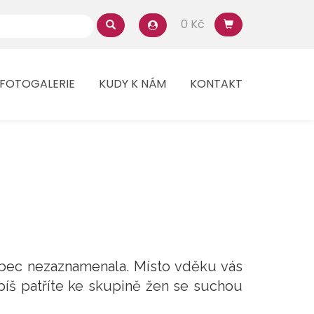
0 Kč
FOTOGALERIE
KUDY K NÁM
KONTAKT
ůbec nezaznamenala. Místo vděku vás
píš patříte ke skupině žen se suchou