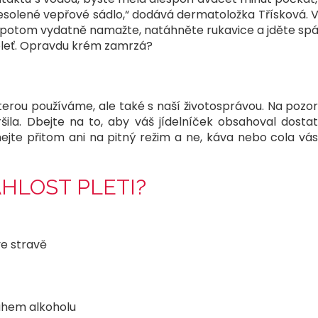
nesolené vepřové sádlo,“ dodává dermatoložka Třísková. 
 potom vydatně namažte, natáhněte rukavice a jděte spát.
 pleť. Opravdu krém zamrzá?
 kterou používáme, ale také s naší životosprávou. Na pozo
ila. Dbejte na to, aby váš jídelníček obsahoval dosta
jte přitom ani na pitný režim a ne, káva nebo cola vás 
HLOST PLETI?
e stravě
ahem alkoholu