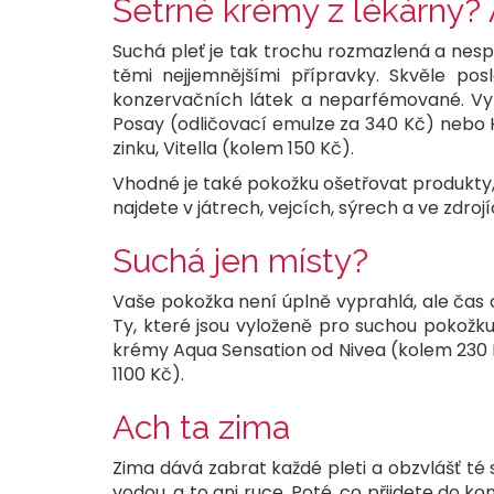
Šetrné krémy z lékárny? 
Suchá pleť je tak trochu rozmazlená a nespok
těmi nejjemnějšími přípravky. Skvěle posl
konzervačních látek a neparfémované. Vyzk
Posay (odličovací emulze za 340 Kč) nebo 
zinku, Vitella (kolem 150 Kč).
Vhodné je také pokožku ošetřovat produkty, k
najdete v játrech, vejcích, sýrech a ve zdr
Suchá jen místy?
Vaše pokožka není úplně vyprahlá, ale čas 
Ty, které jsou vyloženě pro suchou pokožk
krémy Aqua Sensation od Nivea (kolem 230 K
1100 Kč).
Ach ta zima
Zima dává zabrat každé pleti a obzvlášť t
vodou, a to ani ruce. Poté, co přijdete do k