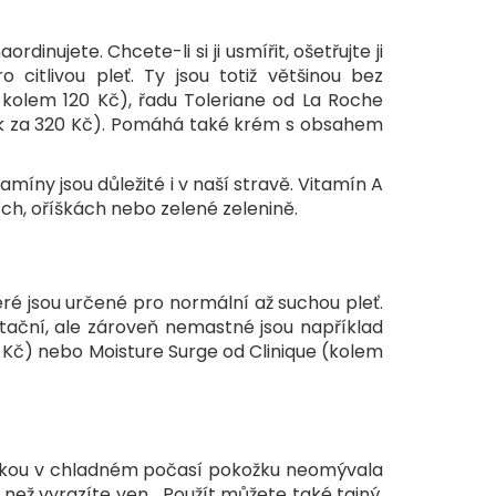
nujete. Chcete-li si ji usmířit, ošetřujte ji
 citlivou pleť. Ty jsou totiž většinou bez
 kolem 120 Kč), řadu Toleriane od La Roche
tok za 320 Kč). Pomáhá také krém s obsahem
míny jsou důležité i v naší stravě. Vitamín A
ích, oříškách nebo zelené zelenině.
ré jsou určené pro normální až suchou pleť.
tační, ale zároveň nemastné jsou například
 Kč) nebo Moisture Surge od Clinique (kolem
házkou v chladném počasí pokožku neomývala
 než vyrazíte ven. „Použít můžete také tajný,