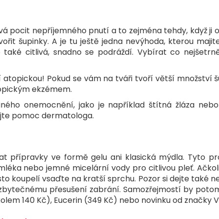
vá pocit nepříjemného pnutí a to zejména tehdy, když ji 
řit šupinky. A je tu ještě jedna nevýhoda, kterou majit
také citlivá, snadno se podráždí. Vybírat co nejšetrně
í atopickou! Pokud se vám na tváři tvoří větší množství šu
atopickým ekzémem.
ého onemocnění, jako je například štítná žláza nebo
dejte pomoc dermatologa.
t přípravky ve formě gelu ani klasická mýdla. Tyto pro
léka nebo jemné micelární vody pro citlivou pleť. Ačkol
sto koupelí vsaďte na kratší sprchu. Pozor si dejte také ne
eré zbytečnému přesušení zabrání. Samozřejmostí by poto
em 140 Kč), Eucerin (349 Kč) nebo novinku od značky Vich