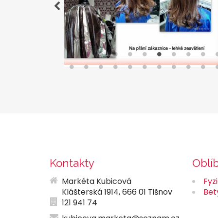
Kontakty
Oblí
Markéta Kubicová
Fyz
Klášterská 1914, 666 01 Tišnov
Bet
121 941 74