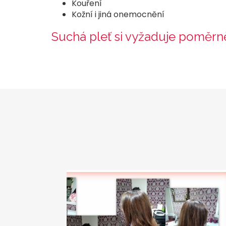
Kouření
Kožní i jiná onemocnění
Suchá pleť si vyžaduje poměrně