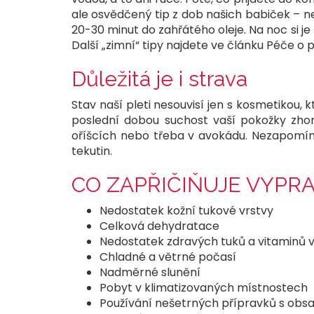
ale osvědčený tip z dob našich babiček – 
20-30 minut do zahřátého oleje. Na noc si je
Další „zimní“ tipy najdete ve článku Péče o
Důležitá je i strava
Stav naší pleti nesouvisí jen s kosmetikou,
poslední dobou suchost vaší pokožky zhorš
oříšcích nebo třeba v avokádu. Nezapomíne
tekutin.
CO ZAPŘIČIŇUJE VYPRA
Nedostatek kožní tukové vrstvy
Celková dehydratace
Nedostatek zdravých tuků a vitaminů v
Chladné a větrné počasí
Nadměrné slunění
Pobyt v klimatizovaných místnostech
Používání nešetrných přípravků s obs