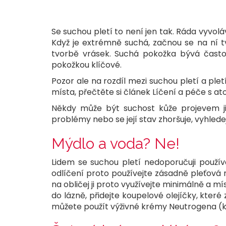
Se suchou pletí to není jen tak. Ráda vyvolá
Když je extrémně suchá, začnou se na ní tvo
tvorbě vrásek. Suchá pokožka bývá často 
pokožkou klíčové.
Pozor ale na rozdíl mezi suchou pletí a plet
místa, přečtěte si článek Líčení a péče s 
Někdy může být suchost kůže projevem jin
problémy nebo se její stav zhoršuje, vyhle
Mýdlo a voda? Ne!
Lidem se suchou pletí nedoporučuji používa
odlíčení proto používejte zásadně pleťová m
na obličej ji proto využívejte minimálně a mí
do lázně, přidejte koupelové olejíčky, kt
můžete použít výživné krémy Neutrogena (kol