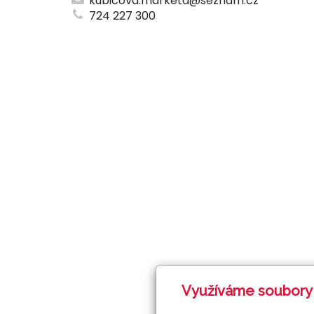
kubicova.marketa@seznam.cz
724 227 300
Využíváme soubory