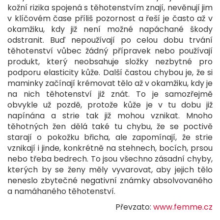
kožní rizika spojená s těhotenstvím znají, nevěnují jim
v klíčovém čase příliš pozornost a řeší je často až v
okamžiku, kdy již není možné napáchané škody
odstranit. Buď nepoužívají po celou dobu trvání
těhotenství vůbec žádný přípravek nebo používají
produkt, který neobsahuje složky nezbytné pro
podporu elasticity kůže. Další častou chybou je, že si
maminky začínají krémovat tělo až v okamžiku, kdy je
na nich těhotenství již znát. To je samozřejmě
obvykle už pozdě, protože kůže je v tu dobu již
napínána a strie tak již mohou vznikat. Mnoho
těhotných žen dělá také tu chybu, že se poctivě
starají o pokožku břicha, ale zapomínají, že strie
vznikají i jinde, konkrétně na stehnech, bocích, prsou
nebo třeba bedrech. To jsou všechno zásadní chyby,
kterých by se ženy měly vyvarovat, aby jejich tělo
neneslo zbytečné negativní známky absolvovaného
a namáhaného těhotenství.
Převzato:
www.femme.cz