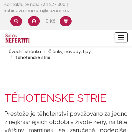
Kontaktujte nás: 724 227 300 |
kubicova.marketa@seznam.cz
0 Kč
Men
Úvodní stránka
Články, návody, tipy
Těhotenské strie
TĚHOTENSKÉ STRIE
Přestože je těhotenství považováno za jedno
z nejkrásnějších období v životě ženy, na těle
většiny maminek se zaručeně podepíše.