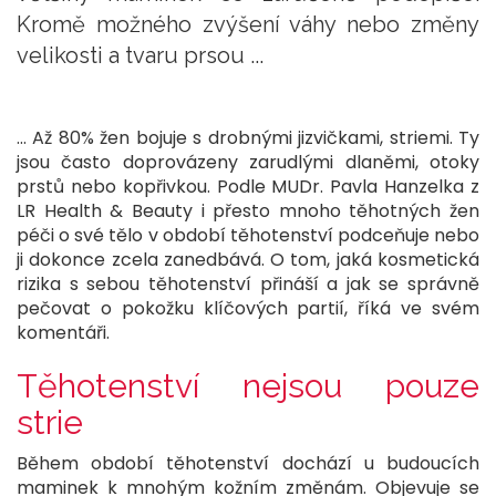
Kromě možného zvýšení váhy nebo změny
velikosti a tvaru prsou ...
... Až 80% žen bojuje s drobnými jizvičkami, striemi. Ty
jsou často doprovázeny zarudlými dlaněmi, otoky
prstů nebo kopřivkou. Podle MUDr. Pavla Hanzelka z
LR Health & Beauty i přesto mnoho těhotných žen
péči o své tělo v období těhotenství podceňuje nebo
ji dokonce zcela zanedbává. O tom, jaká kosmetická
rizika s sebou těhotenství přináší a jak se správně
pečovat o pokožku klíčových partií, říká ve svém
komentáři.
Těhotenství nejsou pouze
strie
Během období těhotenství dochází u budoucích
maminek k mnohým kožním změnám. Objevuje se