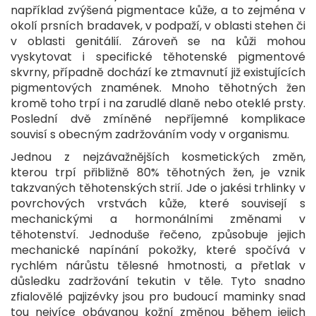
například zvýšená pigmentace kůže, a to zejména v
okolí prsních bradavek, v podpaží, v oblasti stehen či
v oblasti genitálií. Zároveň se na kůži mohou
vyskytovat i specifické těhotenské pigmentové
skvrny, případně dochází ke ztmavnutí již existujících
pigmentových znamének. Mnoho těhotných žen
kromě toho trpí i na zarudlé dlaně nebo oteklé prsty.
Poslední dvě zmíněné nepříjemné komplikace
souvisí s obecným zadržováním vody v organismu.
Jednou z nejzávažnějších kosmetických změn,
kterou trpí přibližně 80% těhotných žen, je vznik
takzvaných těhotenských strií. Jde o jakési trhlinky v
povrchových vrstvách kůže, které souvisejí s
mechanickými a hormonálními změnami v
těhotenství. Jednoduše řečeno, způsobuje jejich
mechanické napínání pokožky, které spočívá v
rychlém nárůstu tělesné hmotnosti, a přetlak v
důsledku zadržování tekutin v těle. Tyto snadno
zfialovělé pajizévky jsou pro budoucí maminky snad
tou nejvíce obávanou kožní změnou během jejich