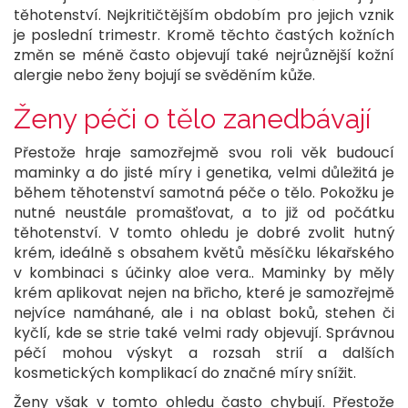
těhotenství. Nejkritičtějším obdobím pro jejich vznik
je poslední trimestr. Kromě těchto častých kožních
změn se méně často objevují také nejrůznější kožní
alergie nebo ženy bojují se svěděním kůže.
Ženy péči o tělo zanedbávají
Přestože hraje samozřejmě svou roli věk budoucí
maminky a do jisté míry i genetika, velmi důležitá je
během těhotenství samotná péče o tělo. Pokožku je
nutné neustále promašťovat, a to již od počátku
těhotenství. V tomto ohledu je dobré zvolit hutný
krém, ideálně s obsahem květů měsíčku lékařského
v kombinaci s účinky aloe vera.. Maminky by měly
krém aplikovat nejen na břicho, které je samozřejmě
nejvíce namáhané, ale i na oblast boků, stehen či
kyčlí, kde se strie také velmi rady objevují. Správnou
péčí mohou výskyt a rozsah strií a dalších
kosmetických komplikací do značné míry snížit.
Ženy však v tomto ohledu často chybují. Přestože