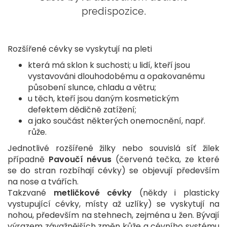
predispozice.
Rozšířené cévky se vyskytují na pleti
která má sklon k suchosti; u lidí, kteří jsou
vystavováni dlouhodobému a opakovanému
působení slunce, chladu a větru;
u těch, kteří jsou daným kosmetickým
defektem dědičně zatížení;
a jako součást některých onemocnění, např.
růže.
Jednotlivé rozšířené žilky nebo souvislá síť žilek
případně
Pavoučí névus
(červená tečka, ze které
se do stran rozbíhají cévky) se objevují především
na nose a tvářích.
Takzvané
metličkové cévky
(někdy i plasticky
vystupující cévky, místy až uzlíky) se vyskytují na
nohou, především na stehnech, zejména u žen. Bývají
výrazem závažnějších změn kůže a cévního systému