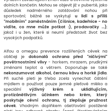
dolních končetin. Mohou se objevit již v pubertě, jako
důsledek nadměrného zatěžování nohou při
sportování; běžně se vyskytují
u lidí s příliš
"mobilním" zaměstnáním (číšnice, kadeřnice - no
vidíte, co mne může potkat :), prodavačky ...)
;
jakož i u žen, které si neumí představit život bez
vysokých podpatků.
Alfou a omegou prevence rozšířených cévek na
obličeji je
dokonalá ochrana před "ničivými"
povětrnostními vlivy
- horkem, mrazem, prudkými
změnami teplot a větrem. Doporučuje se také
nekonzumovat alkohol, černou kávu a horké jídla
.
Při suché pleti je třeba zcela vynechat čištění
mýdlem a používat pouze jemné pleťové mléko a
speciální
výživný krém s uklidňujícím,
protizánětlivým účinkem nebo krém, který
poskytuje cévní ochranu, tj zlepšuje pružnost
cévek
. Vhodným doplňkem ošetřování postižené