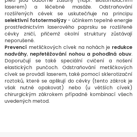
pleti jsou odborné zásahy (např. Biostimulačním
laserem) a léčebné masáže. Odstraňování
rozšířených cévek se uskutečňuje na principu
selektivní fototermolýzy
- účinkem tepelné energie
prostřednictvím laserového paprsku se rozšířené
cévky zničí, přičemž okolní struktury zůstávají
neporušené.
Prevencí
metličkových cívek na nohách je
redukce
nadváhy
,
nepřetěžování nohou a pohodlná obuv
.
Doporučují se také speciální cvičení a nošení
elastických punčoch. Odstraňování metličkových
cívek se provádí laserem, také pomocí sklerotizační
roztoků, které se aplikují do cévky (tento zákrok je
však nutné opakovat) nebo (u větších cívek)
chirurgickým zákrokem případně kombinací všech
uvedených metod.