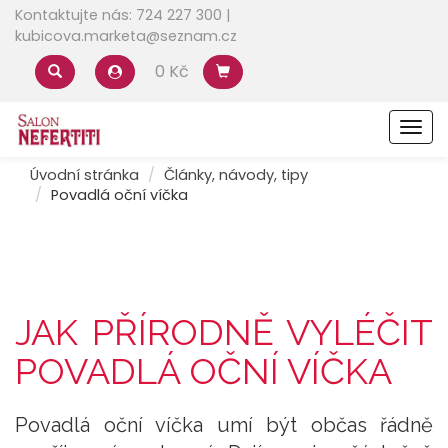
Kontaktujte nás: 724 227 300 |
kubicova.marketa@seznam.cz
0 Kč
Men
Úvodní stránka
Články, návody, tipy
Povadlá oční víčka
JAK PŘÍRODNĚ VYLÉČIT
POVADLÁ OČNÍ VÍČKA
Povadlá oční víčka umí být občas řádně