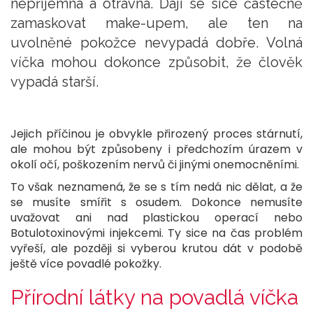
nepříjemná a otravná. Dají se sice částečně
zamaskovat make-upem, ale ten na
uvolněné pokožce nevypadá dobře. Volná
víčka mohou dokonce způsobit, že člověk
vypadá starší.
Jejich příčinou je obvykle přirozený proces stárnutí,
ale mohou být způsobeny i předchozím úrazem v
okolí očí, poškozením nervů či jinými onemocněními.
To však neznamená, že se s tím nedá nic dělat, a že
se musíte smířit s osudem. Dokonce nemusíte
uvažovat ani nad plastickou operací nebo
Botulotoxinovými injekcemi. Ty sice na čas problém
vyřeší, ale později si vyberou krutou dát v podobě
ještě více povadlé pokožky.
Přírodní látky na povadlá víčka