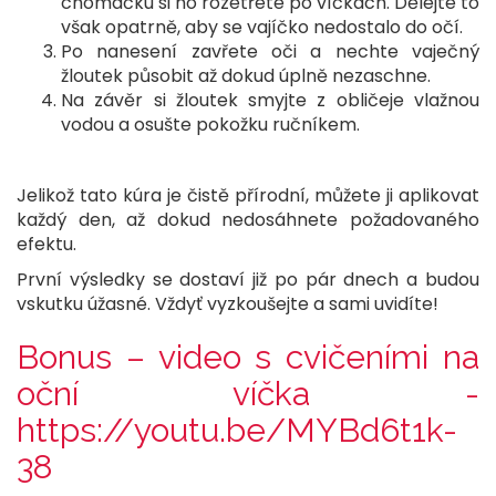
chomáčku si ho rozetřete po víčkách. Dělejte to
však opatrně, aby se vajíčko nedostalo do očí.
Po nanesení zavřete oči a nechte vaječný
žloutek působit až dokud úplně nezaschne.
Na závěr si žloutek smyjte z obličeje vlažnou
vodou a osušte pokožku ručníkem.
Jelikož tato kúra je čistě přírodní, můžete ji aplikovat
každý den, až dokud nedosáhnete požadovaného
efektu.
První výsledky se dostaví již po pár dnech a budou
vskutku úžasné. Vždyť vyzkoušejte a sami uvidíte!
Bonus – video s cvičeními na
oční víčka -
https://youtu.be/MYBd6t1k-
38