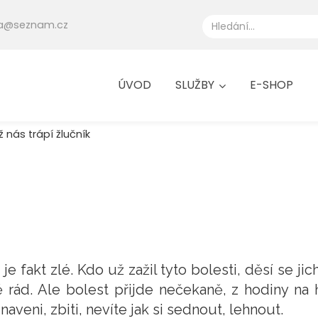
eta@seznam.cz
ÚVOD
SLUŽBY
E-SHOP
ž nás trápí žlučník
o je fakt zlé. Kdo už zažil tyto bolesti, děsí se j
 rád. Ale bolest přijde nečekaně, z hodiny na 
veni, zbiti, nevíte jak si sednout, lehnout.