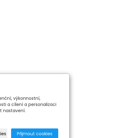
enční, výkonnostní,
i a cílení a personalizaci
t nastavení.
ies
Přijmout cookies