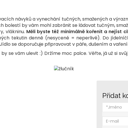
acích návyků a vynechání tučných, smažených a výrazně sl
h bolestí by vám mohl zabránit se ládovat tučným, smaže
y, vlákninu.
Měli byste též minimálně kořenit a nejíst c
odných tekutin denně (nesycené = neperlivé). Do jídeln
 Jídlo se doporučuje připravovat v páře, dušením a vařen
 by se vám ulevit :) Držíme moc palce. Věřte, já už si svůj
Přidat 