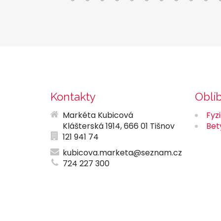
Kontakty
Oblí
Markéta Kubicová
Fyz
Klášterská 1914, 666 01 Tišnov
Bet
121 941 74
kubicova.marketa@seznam.cz
724 227 300