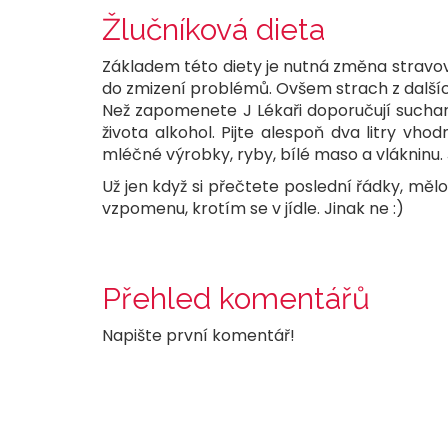
Žlučníková dieta
Základem této diety je nutná změna stravov
do zmizení problémů. Ovšem strach z dalšíc
Než zapomenete J Lékaři doporučují suchar
života alkohol. Pijte alespoň dva litry vh
mléčné výrobky, ryby, bílé maso a vlákninu.
Už jen když si přečtete poslední řádky, mělo
vzpomenu, krotím se v jídle. Jinak ne :)
Přehled komentářů
Napište první komentář!