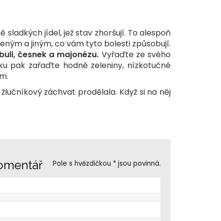
adkých jídel, jež stav zhoršují. To alespoň
ným a jiným, co vám tyto bolesti způsobují.
ibuli, česnek a majonézu.
Vyřaďte ze svého
íčku pak zařaďte hodně zeleniny, nízkotučné
ím.
 žlučníkový záchvat prodělala. Když si na něj
komentář
Pole s hvězdičkou * jsou povinná.