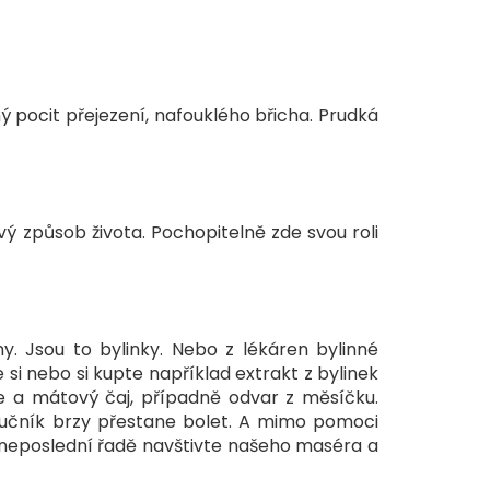
ý pocit přejezení, nafouklého břicha. Prudká
ý způsob života. Pochopitelně zde svou roli
. Jsou to bylinky. Nebo z lékáren bylinné
si nebo si kupte například extrakt z bylinek
aje a mátový čaj, případně odvar z měsíčku.
 žlučník brzy přestane bolet. A mimo pomoci
 V neposlední řadě navštivte našeho maséra a