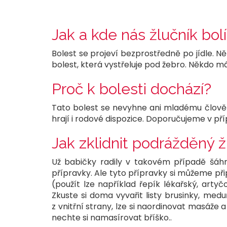
Jak a kde nás žlučník bol
Bolest se projeví bezprostředně po jídle. N
bolest, která vystřeluje pod žebro. Někdo má
Proč k bolesti dochází?
Tato bolest se nevyhne ani mladému člověku
hrají i rodové dispozice. Doporučujeme v pří
Jak zklidnit podrážděný ž
Už babičky radily v takovém případě šáhn
přípravky. Ale tyto přípravky si můžeme při
(použít lze například řepík lékařský, arty
Zkuste si doma vyvařit listy brusinky, med
z vnitřní strany, lze si naordinovat masáže
nechte si namasírovat bříško..