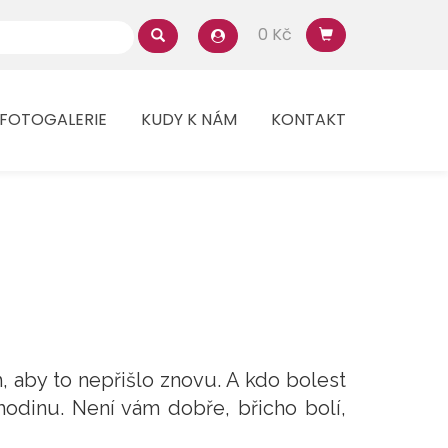
0 Kč
FOTOGALERIE
KUDY K NÁM
KONTAKT
ich, aby to nepřišlo znovu. A kdo bolest
hodinu. Není vám dobře, břicho bolí,