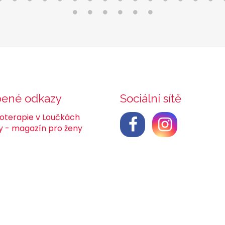
bené odkazy
Sociální sítě
ioterapie v Loučkách
y - magazín pro ženy