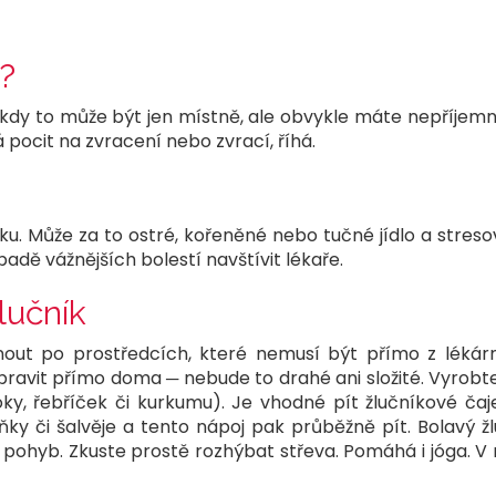
í?
ěkdy to může být jen místně, ale obvykle máte nepříjemn
 pocit na zvracení nebo zvrací, říhá.
. Může za to ostré, kořeněné nebo tučné jídlo a stresov
padě vážnějších bolestí navštívit lékaře.
lučník
out po prostředcích, které nemusí být přímo z lékárny
pravit přímo doma ─ nebude to drahé ani složité. Vyrobte 
čoky, řebříček či kurkumu). Je vhodné pít žlučníkové č
uňky či šalvěje a tento nápoj pak průběžně pít. Bolavý
 a pohyb. Zkuste prostě rozhýbat střeva. Pomáhá i jóga.