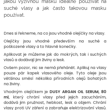
jakou výživnou masku ideálně používat na
suché vlasy a jak často takovou masku
používat.
Dnes si řekneme, na co jsou vhodné olejíčky na vlasy.
Olejíčky jsou vhodné především na suché a
poškozené vlasy a to hlavně konečky.
Aplikovat je můžeme jak do mokrých, tak i suchých
vlasů a dodávají jim živiny a lesk.
Ovšem pozor, nic se nemá přehánět. Aplikuj na vlasy
pouze pár kapek vlasového oleje. Tyto oleje jsou
většinou směsí několika přírodních olejů bohatých
na živiny.
Vhodným olejíčkem je
DUSY ARGAN OIL SERUM, 80
ml,
který chrání vlasy před jejich zacucháním,
dodává jim pružnost, hebkost, lesk a objem. Chrání
vlasy proti UV záření a zabraňuje elektrizování vlasů.