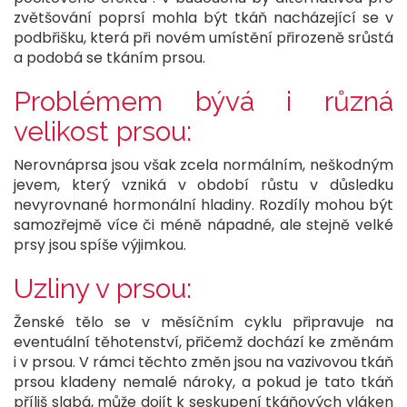
zvětšování poprsí mohla být tkáň nacházející se v
podbřišku, která při novém umístění přirozeně srůstá
a podobá se tkáním prsou.
Problémem bývá i různá
velikost prsou:
Nerovnáprsa jsou však zcela normálním, neškodným
jevem, který vzniká v období růstu v důsledku
nevyrovnané hormonální hladiny. Rozdíly mohou být
samozřejmě více či méně nápadné, ale stejně velké
prsy jsou spíše výjimkou.
Uzliny v prsou:
Ženské tělo se v měsíčním cyklu připravuje na
eventuální těhotenství, přičemž dochází ke změnám
i v prsou. V rámci těchto změn jsou na vazivovou tkáň
prsou kladeny nemalé nároky, a pokud je tato tkáň
příliš slabá, může dojít k seskupení tkáňových vláken