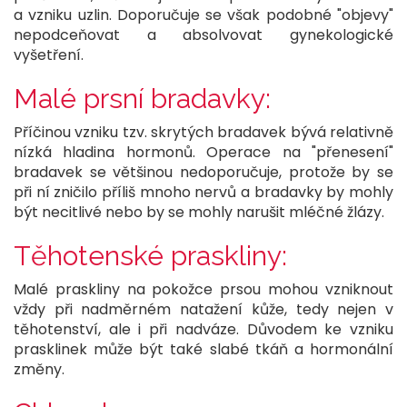
a vzniku uzlin. Doporučuje se však podobné "objevy"
nepodceňovat a absolvovat gynekologické
vyšetření.
Malé prsní bradavky:
Příčinou vzniku tzv. skrytých bradavek bývá relativně
nízká hladina hormonů. Operace na "přenesení"
bradavek se většinou nedoporučuje, protože by se
při ní zničilo příliš mnoho nervů a bradavky by mohly
být necitlivé nebo by se mohly narušit mléčné žlázy.
Těhotenské praskliny:
Malé praskliny na pokožce prsou mohou vzniknout
vždy při nadměrném natažení kůže, tedy nejen v
těhotenství, ale i při nadváze. Důvodem ke vzniku
prasklinek může být také slabé tkáň a hormonální
změny.