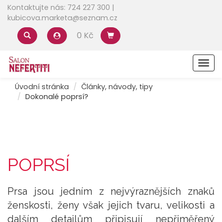
Kontaktujte nás: 724 227 300 |
kubicova.marketa@seznam.cz
0 Kč
Men
Úvodní stránka
Články, návody, tipy
Dokonalé poprsí?
POPRSÍ
Prsa jsou jedním z nejvýraznějších znaků
ženskosti, ženy však jejich tvaru, velikosti a
dalším detailům připisují nepřiměřený