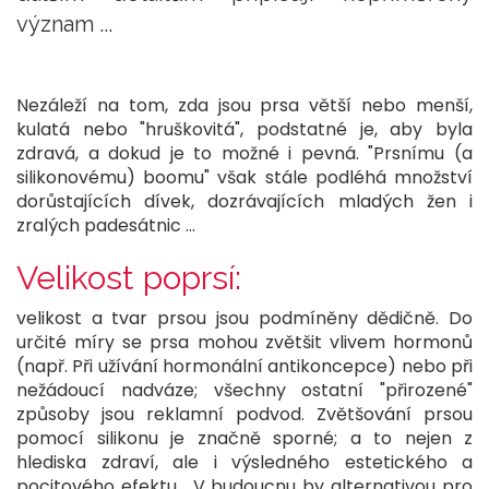
význam ...
Nezáleží na tom, zda jsou prsa větší nebo menší,
kulatá nebo "hruškovitá", podstatné je, aby byla
zdravá, a dokud je to možné i pevná. "Prsnímu (a
silikonovému) boomu" však stále podléhá množství
dorůstajících dívek, dozrávajících mladých žen i
zralých padesátnic ...
Velikost poprsí:
velikost a tvar prsou jsou podmíněny dědičně. Do
určité míry se prsa mohou zvětšit vlivem hormonů
(např. Při užívání hormonální antikoncepce) nebo při
nežádoucí nadváze; všechny ostatní "přirozené"
způsoby jsou reklamní podvod. Zvětšování prsou
pomocí silikonu je značně sporné; a to nejen z
hlediska zdraví, ale i výsledného estetického a
pocitového efektu . V budoucnu by alternativou pro