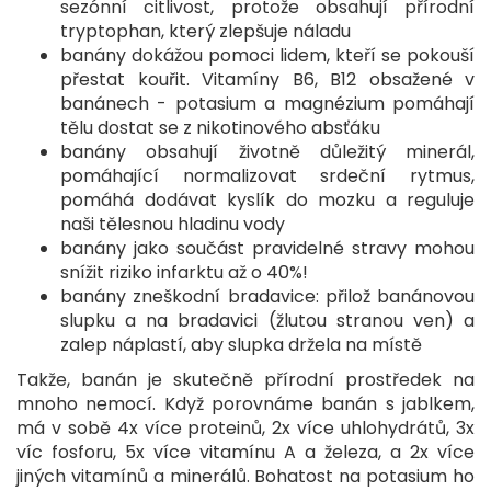
sezónní citlivost, protože obsahují přírodní
tryptophan, který zlepšuje náladu
banány dokážou pomoci lidem, kteří se pokouší
přestat kouřit. Vitamíny B6, B12 obsažené v
banánech - potasium a magnézium pomáhají
tělu dostat se z nikotinového absťáku
banány obsahují životně důležitý minerál,
pomáhající normalizovat srdeční rytmus,
pomáhá dodávat kyslík do mozku a reguluje
naši tělesnou hladinu vody
banány jako součást pravidelné stravy mohou
snížit riziko infarktu až o 40%!
banány zneškodní bradavice: přilož banánovou
slupku a na bradavici (žlutou stranou ven) a
zalep náplastí, aby slupka držela na místě
Takže, banán je skutečně přírodní prostředek na
mnoho nemocí. Když porovnáme banán s jablkem,
má v sobě 4x více proteinů, 2x více uhlohydrátů, 3x
víc fosforu, 5x více vitamínu A a železa, a 2x více
jiných vitamínů a minerálů. Bohatost na potasium ho