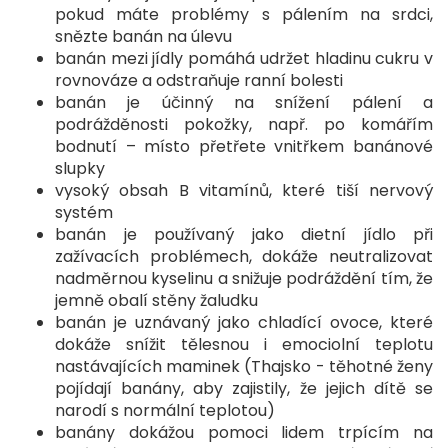
pokud máte problémy s pálením na srdci,
snězte banán na úlevu
banán mezi jídly pomáhá udržet hladinu cukru v
rovnováze a odstraňuje ranní bolesti
banán je účinný na snížení pálení a
podrážděnosti pokožky, např. po komářím
bodnutí – místo přetřete vnitřkem banánové
slupky
vysoký obsah B vitamínů, které tiší nervový
systém
banán je používaný jako dietní jídlo při
zažívacích problémech, dokáže neutralizovat
nadměrnou kyselinu a snižuje podráždění tím, že
jemně obalí stěny žaludku
banán je uznávaný jako chladící ovoce, které
dokáže snížit tělesnou i emociolní teplotu
nastávajících maminek (Thajsko - těhotné ženy
pojídají banány, aby zajistily, že jejich dítě se
narodí s normální teplotou)
banány dokážou pomoci lidem trpícím na