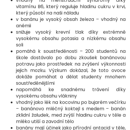
vhodný na menstruační syndromy díky
vitamínu B6, který reguluje hladinu cukru v krvi,
který působí na naši náladu
v banánu je vysoký obsah železa – vhodný na
anémii
snižuje vysoký krevní tlak díky extrémně
vysokému obsahu potasia a nízkému obsahu
soli
pomáhá k soustředěnosti – 200 studentů na
škole dostávalo po dobu zkoušek banánovou
potravu jako prostředek na zvýšení výkonnosti
jejich mozku. Výzkum dokázal, že toto ovoce
dokáže pomáhat a dělat studenty mnohem
soustředěnějšími
napomáhá ke snadnému trávení díky
vysokému obsahu vlákniny
vhodný jako lék na kocovinu po bujarém večírku
– banánovo mléčný koktejl s medem – banán
zklidní žaludek, med zvýší hladinu cukru v těle a
mléko utiší a zavodní tělo
banány mají účinek jako přírodní antacid v těle,