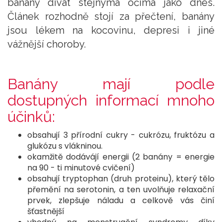
banány dívat stejnýma očima jako dnes.
Článek rozhodně stojí za přečtení, banány
jsou lékem na kocovinu, depresi i jiné
vážnější choroby.
Banány mají podle
dostupných informací mnoho
účinků:
obsahují 3 přírodní cukry - cukrózu, fruktózu a
glukózu s vlákninou.
okamžitě dodávájí energii (2 banány = energie
na 90 - ti minutové cvičení)
obsahují tryptophan (druh proteinu), který tělo
přemění na serotonin, a ten uvolňuje relaxační
prvek, zlepšuje náladu a celkově vás činí
šťastnější