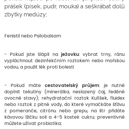
prášek (písek, pudr, mouka) a seškrábat dolů
zbytky medúzy;
Fenistil nebo Psilobalsam
- Pokud jste šlápli na
ježovku
: vybrat trny, ránu
vypláchnout dezinfekčním roztokem nebo mořskou
vodou, a použit lék proti bolesti
- Pokud máte
cestovatelský průjem
: je nutné
doplnit tekutiny (minerálka, neslazený čaj, ředěné
ovocné stavy); rehydratační roztok Kulíšek, fluidex
nebo roztok z pitné vody, do které vymačkáte šťávu
z pomeranče, citrónu nebo grepu, na litr přidáte
kávovou lžičku soli a 4-5 kostek cukru; preventivně
můžete užívat probiotika;