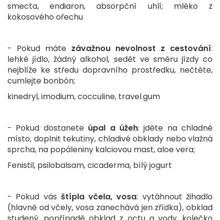
smecta, endiaron, absorpční uhlí; mléko z
kokosového ořechu
- Pokud máte
závažnou nevolnost z cestování
:
lehké jídlo, žádný alkohol, sedět ve směru jízdy co
nejblíže ke středu dopravního prostředku, nečtěte,
cumlejte bonbón;
kinedryl, imodium, cocculine, travel.gum
- Pokud dostanete
úpal a úžeh
: jděte na chladné
místo, doplnit tekutiny, chladivé obklady nebo vlažná
sprcha, na popáleniny kalciovou mast, aloe vera;
Fenistil, psilobalsam, cicaderma, bílý jogurt
- Pokud vás
štípla včela, vosa
: vytáhnout žihadlo
(hlavně od včely, vosa zanechává jen zřídka), obklad
studený, popřípadě obklad z octu a vody, kolečko