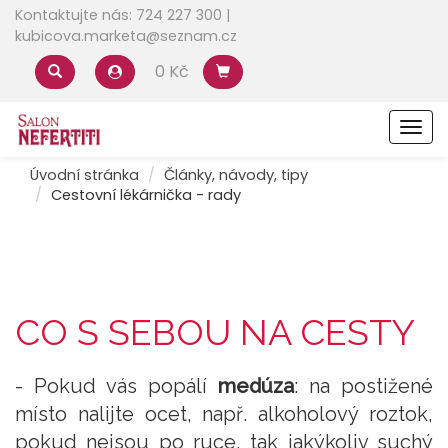
Kontaktujte nás: 724 227 300 |
kubicova.marketa@seznam.cz
0 Kč
Men
Úvodní stránka
Články, návody, tipy
Cestovní lékárnička - rady
CO S SEBOU NA CESTY
- Pokud vás popálí
medúza
: na postižené
místo nalijte ocet, např. alkoholový roztok,
pokud nejsou po ruce, tak jakýkoliv suchý