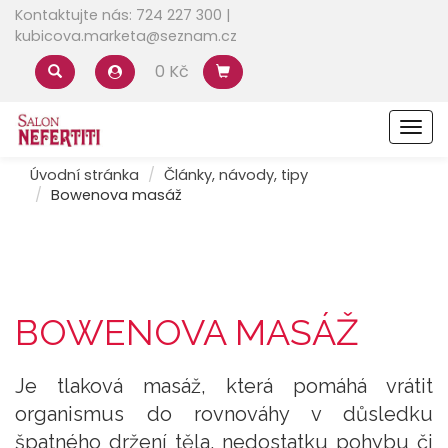
Kontaktujte nás: 724 227 300 |
kubicova.marketa@seznam.cz
0 Kč
Men
Úvodní stránka
Články, návody, tipy
Bowenova masáž
BOWENOVA MASÁŽ
Je tlaková masáž, která pomáhá vrátit
organismus do rovnováhy v důsledku
špatného držení těla, nedostatku pohybu či