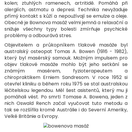
kolen; ztuhlých ramenech, artritidě. Pomáhá při
alergiích, astmatu a depresi. Technika nevyžaduje
přímý kontakt s kůží a nepoužívají se emulze a oleje.
Obecně je Bownova masáž velmi jemná a relaxační a
snižuje všechny typy bolesti zmírňuje psychické
problémy a odbourává stres.
Objevitelem a průkopníkem tlakové masáže byl
australský osteopat Tomas A. Bowen (1916 - 1982),
který byl masérský samouk. Možným impulsem pro
objev tlakové masáže mohlo být jeho setkání se
známým masérem, fyzioterapeutem a
chiropraktikem Erniem Sandresom. V roce 1952 si
otevřel kliniku a během roku 1975 se stal australskou
léčitelskou legendou. Měl šest asistentů, který mu ji
pomáhali vést. Po smrti Tomase A. Bowena, jeden z
nich Oswald Rench začal vyučovat tuto metodu a
tak se rozšířila kromě Austrálie i do Severní Ameriky,
Velké Británie a Evropy.