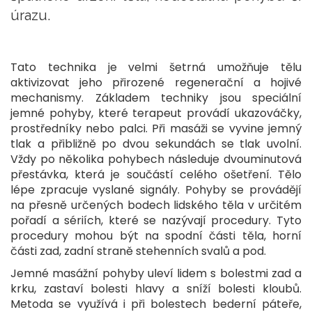
úrazu.
Tato technika je velmi šetrná umožňuje tělu
aktivizovat jeho přirozené regenerační a hojivé
mechanismy. Základem techniky jsou speciální
jemné pohyby, které terapeut provádí ukazováčky,
prostředníky nebo palci. Při masáži se vyvine jemný
tlak a přibližně po dvou sekundách se tlak uvolní.
Vždy po několika pohybech následuje dvouminutová
přestávka, která je součástí celého ošetření. Tělo
lépe zpracuje vyslané signály. Pohyby se provádějí
na přesně určených bodech lidského těla v určitém
pořadí a sériích, které se nazývají procedury. Tyto
procedury mohou být na spodní části těla, horní
části zad, zadní straně stehenních svalů a pod.
Jemné masážní pohyby uleví lidem s bolestmi zad a
krku, zastaví bolesti hlavy a sníží bolesti kloubů.
Metoda se využívá i při bolestech bederní páteře,