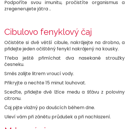
Podpoříte svou imunitu, pročistíte organismus a
zregenerujete játra ..
Cibulovo fenyklový čaj
Očistěte si dvě větší cibule, nakrájejte na drobno, a
přidejte jeden očištěný fenykl nakrájený na kousky.
Třeba ještě přimíchat dva nasekané stroužky
česneku.
Směs zalijte litrem vroucí vody.
Přikryjte a nechte 15 minut louhovat.
Sceďte, přidejte dvě lžíce medu a šťávu z poloviny
citronu.
Čaj pijte vlažný po doušcích během dne.
Uleví vám při zánětu průdušek a při nachlazení.