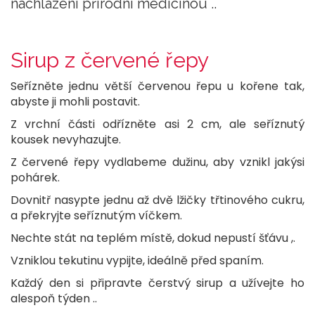
nachlazení přírodní medicínou ..
Sirup z červené řepy
Seřízněte jednu větší červenou řepu u kořene tak,
abyste ji mohli postavit.
Z vrchní části odřízněte asi 2 cm, ale seříznutý
kousek nevyhazujte.
Z červené řepy vydlabeme dužinu, aby vznikl jakýsi
pohárek.
Dovnitř nasypte jednu až dvě lžičky třtinového cukru,
a překryjte seříznutým víčkem.
Nechte stát na teplém místě, dokud nepustí šťávu ,.
Vzniklou tekutinu vypijte, ideálně před spaním.
Každý den si připravte čerstvý sirup a užívejte ho
alespoň týden ..