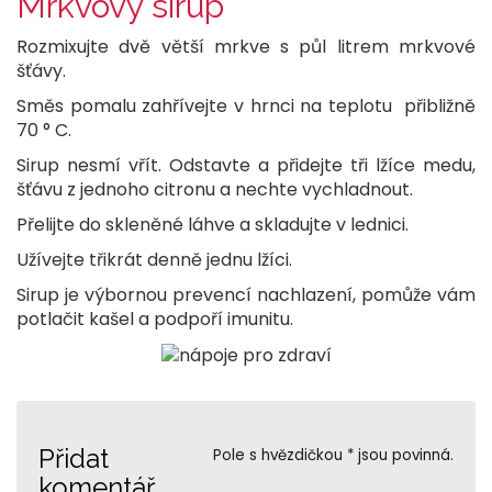
Mrkvový sirup
Rozmixujte dvě větší mrkve s půl litrem mrkvové
šťávy.
Směs pomalu zahřívejte v hrnci na teplotu přibližně
70 ° C.
Sirup nesmí vřít. Odstavte a přidejte tři lžíce medu,
šťávu z jednoho citronu a nechte vychladnout.
Přelijte do skleněné láhve a skladujte v lednici.
Užívejte třikrát denně jednu lžíci.
Sirup je výbornou prevencí nachlazení, pomůže vám
potlačit kašel a podpoří imunitu.
Přidat
Pole s hvězdičkou * jsou povinná.
komentář